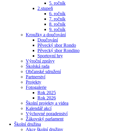
5. ročník
2.stupeň
6. ročník
7. ročník
8. ročník
9. ročník
Kroužky a doučování
Doučování
Pěvecký sbor Rondo
Pěvecký sbor Rondino
Sportovní hry
Výroční zprávy
Školská rada
Občanské sdružení
Partnerství
Projekty
Fotogalerie
Rok 2025
Rok 2026
Školní projekty a videa
Kalendář akcí
Výchovné poradenství
Žákovský parlament
Školní družina
Akce školní družiny