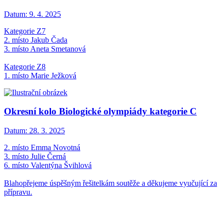
Datum:
9. 4. 2025
Kategorie Z7
2. místo Jakub Čada
3. místo Aneta Smetanová
Kategorie Z8
1. místo Marie Ježková
Okresní kolo Biologické olympiády kategorie C
Datum:
28. 3. 2025
2. místo Emma Novotná
3. místo Julie Černá
6. místo Valentýna Švihlová
Blahopřejeme úspěšným řešitelkám soutěže a děkujeme vyučující za
přípravu.