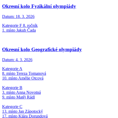
Okresní kolo Fyzikální olympiády
Datum:
18. 3. 2026
Kategorie F 8. ročník
1. místo Jakub Čada
Okresní kolo Geografické olympiády
Datum:
4. 3. 2026
Kategorie A
8. místo Tereza Tomanová
10. místo Amélie Otcová
Kategorie B
3. místo Anna Novotná
9. místo Matěj Rádl
Kategorie C
13. místo Jan Zápotocký
17. místo Klára Dorundová