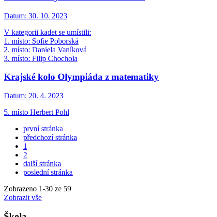
Datum:
30. 10. 2023
V kategorii kadet se umístili:
1. místo: Sofie Poborská
2. místo: Daniela Vaníková
3. místo: Filip Chochola
Krajské kolo Olympiáda z matematiky
Datum:
20. 4. 2023
5. místo Herbert Pohl
první stránka
předchozí stránka
1
2
další stránka
poslední stránka
Zobrazeno
1
-
30
ze 59
Zobrazit vše
Škola