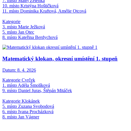
7. místo Matěj Zelenka
10. místo Kristýna Hoštičková
11. místo Dominika Kraftová, Amélie Otcová
Kategorie
3. místo Marie Ježková
5. místo Jan Otec
8. místo Kateřina Berdychová
Matematický klokan, okresní umístění 1. stupeň
Datum:
8. 4. 2026
Kategorie Cvrček
1. místo Adéla Šmolíková
9. místo Daniel Juras, Štěpán Mitáček
Kategorie Klokánek
5. místo Zuzana Svobodová
6. místo Ivana Procházková
8. místo Jan Vágner