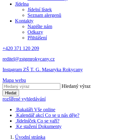
Jídelna
Jídelní lístek
Seznam alergenů
Kontakty
Napište nám
Odkazy
Přihlášení
+420 371 120 209
reditel@zstgmrokycany.cz
Instagram ZŠ T. G. Masaryka Rokycany
Mapa webu
Hledaný výraz
Hledat
rozšířené vyhledávání
Bakaláři
Vše online
Kalendář akcí
Co se u nás děje?
Jídelníček
Co se vaří?
Ke stažení
Dokumenty
Úvodní stránka