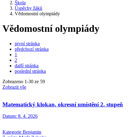
Škola
Úspěchy žáků
Vědomostní olympiády
Vědomostní olympiády
první stránka
předchozí stránka
1
2
další stránka
poslední stránka
Zobrazeno
1
-
30
ze 59
Zobrazit vše
Matematický klokan, okresní umístění 2. stupeň
Datum:
8. 4. 2026
Kategorie Benjamin