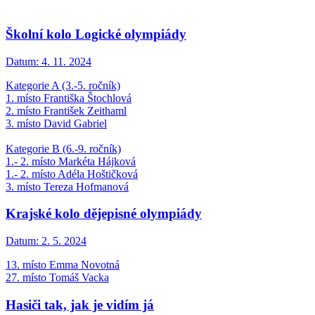
Školní kolo Logické olympiády
Datum:
4. 11. 2024
Kategorie A (3.-5. ročník)
1. místo Františka Štochlová
2. místo František Zeithaml
3. místo David Gabriel
Kategorie B (6.-9. ročník)
1.- 2. místo Markéta Hájková
1.- 2. místo Adéla Hoštičková
3. místo Tereza Hofmanová
Krajské kolo dějepisné olympiády
Datum:
2. 5. 2024
13. místo Emma Novotná
27. místo Tomáš Vacka
Hasiči tak, jak je vidím já