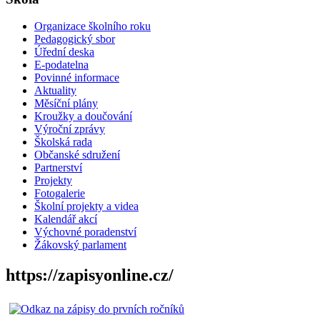
Organizace školního roku
Pedagogický sbor
Úřední deska
E-podatelna
Povinné informace
Aktuality
Měsíční plány
Kroužky a doučování
Výroční zprávy
Školská rada
Občanské sdružení
Partnerství
Projekty
Fotogalerie
Školní projekty a videa
Kalendář akcí
Výchovné poradenství
Žákovský parlament
https://zapisyonline.cz/