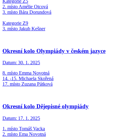
Kategorie Z5
2. místo Amélie Otcová
3. místo Bára Dorundová
Kategorie Z9
3. místo Jakub Kešner
Okresní kolo Olympiády v českém jazyce
Datum:
30. 1. 2025
8. místo Emma Novotná
14. -15. Michaela Skořená
17. místo Zuzana Pátková
Okresní kolo Dějepisné olympiády
Datum:
17. 1. 2025
1. místo Tomáš Vacka
2. místo Ema Novotná