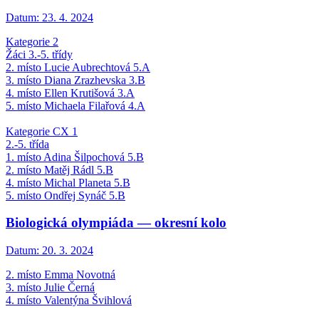
Datum:
23. 4. 2024
Kategorie 2
Žáci 3.-5. třídy
2. místo Lucie Aubrechtová 5.A
3. místo Diana Zrazhevska 3.B
4. místo Ellen Krutišová 3.A
5. místo Michaela Filařová 4.A
Kategorie CX 1
2.-5. třída
1. místo Adina Šilpochová 5.B
2. místo Matěj Rádl 5.B
4. místo Michal Planeta 5.B
5. místo Ondřej Synáč 5.B
Biologická olympiáda — okresní kolo
Datum:
20. 3. 2024
2. místo Emma Novotná
3. místo Julie Černá
4. místo Valentýna Švihlová