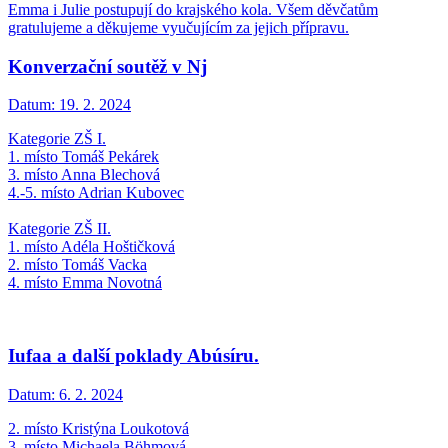
Emma i Julie postupují do krajského kola. Všem děvčatům
gratulujeme a děkujeme vyučujícím za jejich přípravu.
Konverzační soutěž v Nj
Datum:
19. 2. 2024
Kategorie ZŠ I.
1. místo Tomáš Pekárek
3. místo Anna Blechová
4.-5. místo Adrian Kubovec
Kategorie ZŠ II.
1. místo Adéla Hoštičková
2. místo Tomáš Vacka
4. místo Emma Novotná
Iufaa a další poklady Abúsíru.
Datum:
6. 2. 2024
2. místo Kristýna Loukotová
3. místo Michaela Böhmová