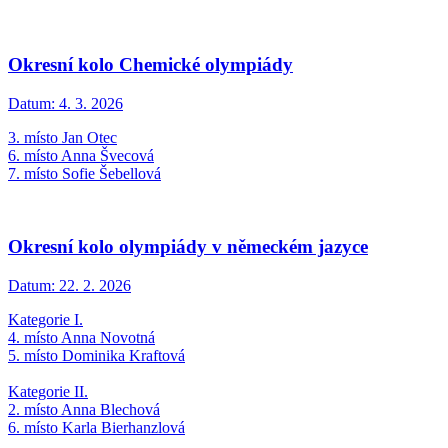
Okresní kolo Chemické olympiády
Datum:
4. 3. 2026
3. místo Jan Otec
6. místo Anna Švecová
7. místo Sofie Šebellová
Okresní kolo olympiády v německém jazyce
Datum:
22. 2. 2026
Kategorie I.
4. místo Anna Novotná
5. místo Dominika Kraftová
Kategorie II.
2. místo Anna Blechová
6. místo Karla Bierhanzlová