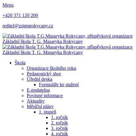
Menu
+420 371 120 209
reditel@zstgmrokycany.cz
Základní škola
T. G. Masaryka
Rokycany
Základní škola
T. G. Masaryka
Rokycany
Škola
Organizace školního roku
Pedagogický sbor
Úřední deska
Formuláře ke stažení
E-podatelna
Povinné informace
Aktuality
Měsíční plány
1. stupeň
1. ročník
2. ročník
3. ročník
4. ročník