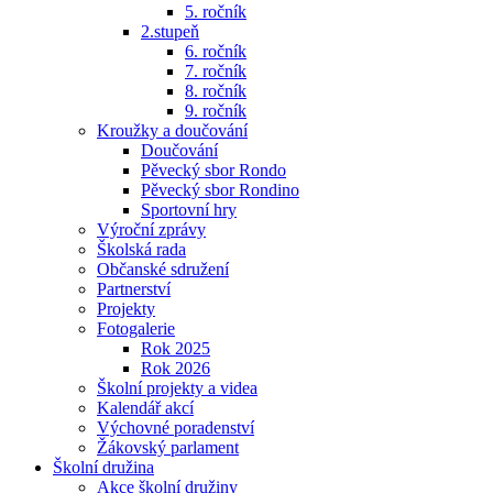
5. ročník
2.stupeň
6. ročník
7. ročník
8. ročník
9. ročník
Kroužky a doučování
Doučování
Pěvecký sbor Rondo
Pěvecký sbor Rondino
Sportovní hry
Výroční zprávy
Školská rada
Občanské sdružení
Partnerství
Projekty
Fotogalerie
Rok 2025
Rok 2026
Školní projekty a videa
Kalendář akcí
Výchovné poradenství
Žákovský parlament
Školní družina
Akce školní družiny