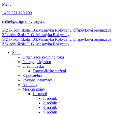
Menu
+420 371 120 209
reditel@zstgmrokycany.cz
Základní škola
T. G. Masaryka
Rokycany
Základní škola
T. G. Masaryka
Rokycany
Škola
Organizace školního roku
Pedagogický sbor
Úřední deska
Formuláře ke stažení
E-podatelna
Povinné informace
Aktuality
Měsíční plány
1. stupeň
1. ročník
2. ročník
3. ročník
4. ročník