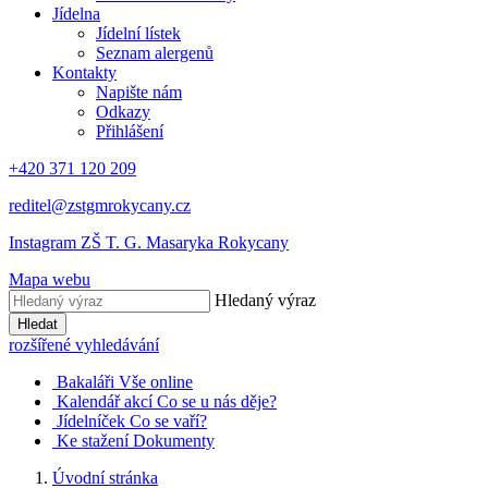
Jídelna
Jídelní lístek
Seznam alergenů
Kontakty
Napište nám
Odkazy
Přihlášení
+420 371 120 209
reditel@zstgmrokycany.cz
Instagram ZŠ T. G. Masaryka Rokycany
Mapa webu
Hledaný výraz
Hledat
rozšířené vyhledávání
Bakaláři
Vše online
Kalendář akcí
Co se u nás děje?
Jídelníček
Co se vaří?
Ke stažení
Dokumenty
Úvodní stránka