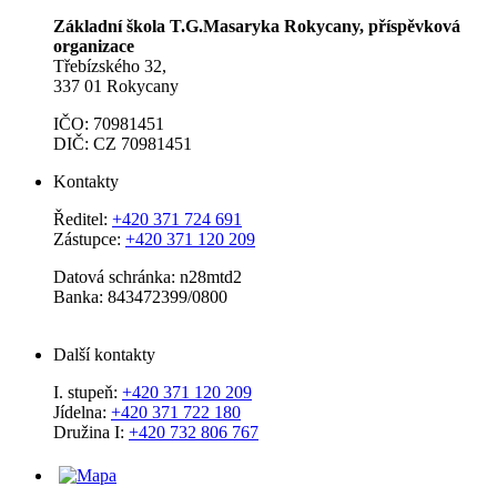
Základní škola T.G.Masaryka Rokycany, příspěvková
organizace
Třebízského 32,
337 01 Rokycany
IČO: 70981451
DIČ: CZ 70981451
Kontakty
Ředitel:
+420 371 724 691
Zástupce:
+420 371 120 209
Datová schránka: n28mtd2
Banka: 843472399/0800
Další kontakty
I. stupeň:
+420 371 120 209
Jídelna:
+420 371 722 180
Družina I:
+420 732 806 767