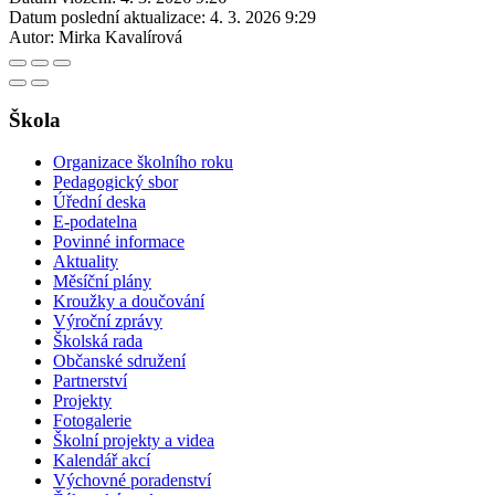
Datum poslední aktualizace:
4. 3. 2026 9:29
Autor:
Mirka Kavalírová
Škola
Organizace školního roku
Pedagogický sbor
Úřední deska
E-podatelna
Povinné informace
Aktuality
Měsíční plány
Kroužky a doučování
Výroční zprávy
Školská rada
Občanské sdružení
Partnerství
Projekty
Fotogalerie
Školní projekty a videa
Kalendář akcí
Výchovné poradenství