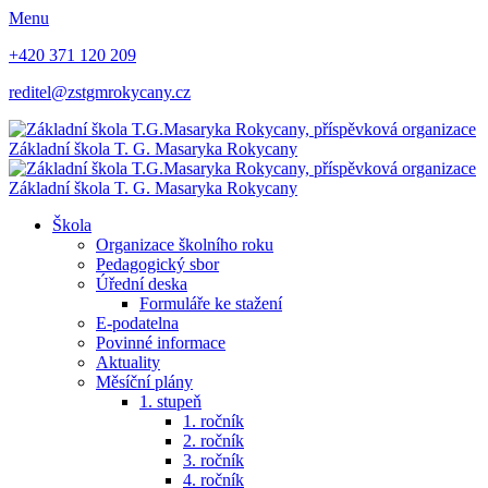
Menu
+420 371 120 209
reditel@zstgmrokycany.cz
Základní škola
T. G. Masaryka
Rokycany
Základní škola
T. G. Masaryka
Rokycany
Škola
Organizace školního roku
Pedagogický sbor
Úřední deska
Formuláře ke stažení
E-podatelna
Povinné informace
Aktuality
Měsíční plány
1. stupeň
1. ročník
2. ročník
3. ročník
4. ročník