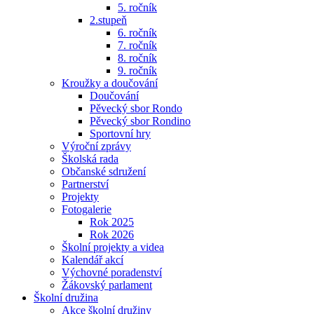
5. ročník
2.stupeň
6. ročník
7. ročník
8. ročník
9. ročník
Kroužky a doučování
Doučování
Pěvecký sbor Rondo
Pěvecký sbor Rondino
Sportovní hry
Výroční zprávy
Školská rada
Občanské sdružení
Partnerství
Projekty
Fotogalerie
Rok 2025
Rok 2026
Školní projekty a videa
Kalendář akcí
Výchovné poradenství
Žákovský parlament
Školní družina
Akce školní družiny