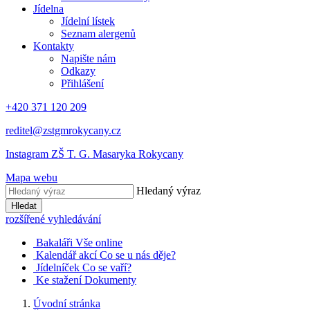
Jídelna
Jídelní lístek
Seznam alergenů
Kontakty
Napište nám
Odkazy
Přihlášení
+420 371 120 209
reditel@zstgmrokycany.cz
Instagram ZŠ T. G. Masaryka Rokycany
Mapa webu
Hledaný výraz
Hledat
rozšířené vyhledávání
Bakaláři
Vše online
Kalendář akcí
Co se u nás děje?
Jídelníček
Co se vaří?
Ke stažení
Dokumenty
Úvodní stránka