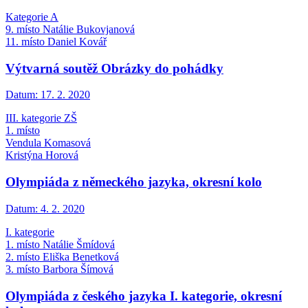
Kategorie A
9. místo Natálie Bukovjanová
11. místo Daniel Kovář
Výtvarná soutěž Obrázky do pohádky
Datum:
17. 2. 2020
III. ka­te­go­rie ZŠ
1. mís­to
Ven­du­la Ko­ma­so­vá
Kris­tý­na Ho­ro­vá
Olympiáda z německého jazyka, okresní kolo
Datum:
4. 2. 2020
I. kategorie
1. místo Natálie Šmídová
2. místo Eliška Benetková
3. místo Barbora Šímová
Olympiáda z českého jazyka I. kategorie, okresní