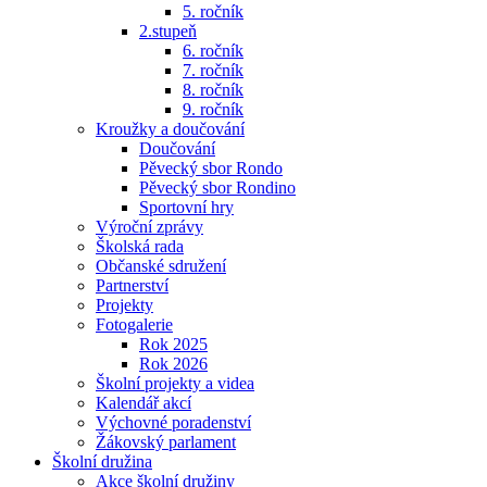
5. ročník
2.stupeň
6. ročník
7. ročník
8. ročník
9. ročník
Kroužky a doučování
Doučování
Pěvecký sbor Rondo
Pěvecký sbor Rondino
Sportovní hry
Výroční zprávy
Školská rada
Občanské sdružení
Partnerství
Projekty
Fotogalerie
Rok 2025
Rok 2026
Školní projekty a videa
Kalendář akcí
Výchovné poradenství
Žákovský parlament
Školní družina
Akce školní družiny