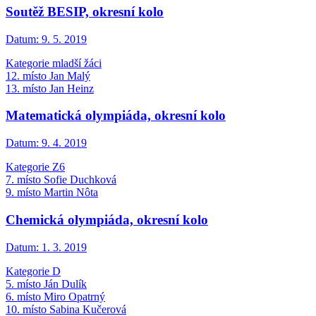
Soutěž BESIP, okresní kolo
Datum:
9. 5. 2019
Kategorie mladší žáci
12. místo Jan Malý
13. místo Jan Heinz
Matematická olympiáda, okresní kolo
Datum:
9. 4. 2019
Kategorie Z6
7. místo Sofie Duchková
9. místo Martin Nôta
Chemická olympiáda, okresní kolo
Datum:
1. 3. 2019
Kategorie D
5. místo Ján Dulík
6. místo Miro Opatrný
10. místo Sabina Kučerová