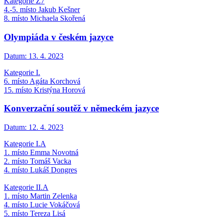
Kategorie Z7
4.-5. místo Jakub Kešner
8. místo Michaela Skořená
Olympiáda v českém jazyce
Datum:
13. 4. 2023
Kategorie I.
6. místo Agáta Korchová
15. místo Kristýna Horová
Konverzační soutěž v německém jazyce
Datum:
12. 4. 2023
Kategorie I.A
1. místo Emma Novotná
2. místo Tomáš Vacka
4. místo Lukáš Dongres
Kategorie II.A
1. místo Martin Zelenka
4. místo Lucie Vokáčová
5. místo Tereza Lisá