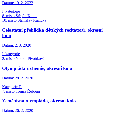
Datum:
19. 2. 2022
I. kategorie
8. místo Štěpán Kunta
10. místo Stanislav Růžička
Celostátní přehlídka dětských recitátorů, okresní
kolo
Datum:
2. 3. 2020
I. kategorie
2. místo Nikola Pivoňková
Olympiáda z chemie, okresní kolo
Datum:
28. 2. 2020
Kategorie D
7. místo Tomáš Řeboun
Zeměpisná olympiáda, okresní kolo
Datum:
26. 2. 2020