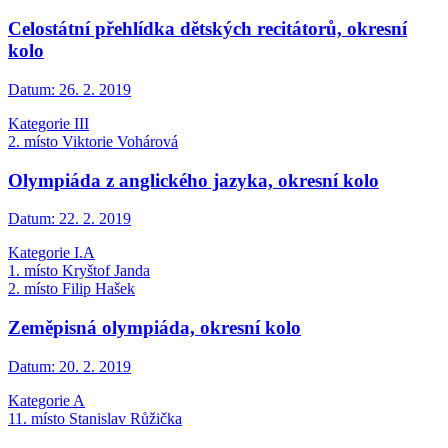
Celostátní přehlídka dětských recitátorů, okresní
kolo
Datum:
26. 2. 2019
Kategorie III
2. místo Viktorie Vohárová
Olympiáda z anglického jazyka, okresní kolo
Datum:
22. 2. 2019
Kategorie I.A
1. místo Kryštof Janda
2. místo Filip Hašek
Zeměpisná olympiáda, okresní kolo
Datum:
20. 2. 2019
Kategorie A
11. místo Stanislav Růžička