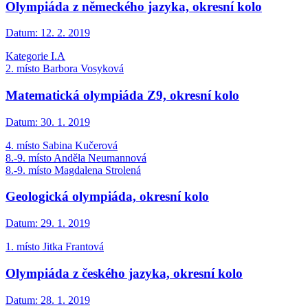
Olympiáda z německého jazyka, okresní kolo
Datum:
12. 2. 2019
Kategorie I.A
2. místo Barbora Vosyková
Matematická olympiáda Z9, okresní kolo
Datum:
30. 1. 2019
4. místo Sabina Kučerová
8.-9. místo Anděla Neumannová
8.-9. místo Magdalena Strolená
Geologická olympiáda, okresní kolo
Datum:
29. 1. 2019
1. místo Jitka Frantová
Olympiáda z českého jazyka, okresní kolo
Datum:
28. 1. 2019