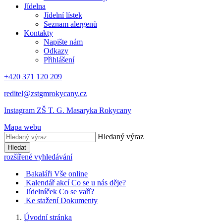
Jídelna
Jídelní lístek
Seznam alergenů
Kontakty
Napište nám
Odkazy
Přihlášení
+420 371 120 209
reditel@zstgmrokycany.cz
Instagram ZŠ T. G. Masaryka Rokycany
Mapa webu
Hledaný výraz
Hledat
rozšířené vyhledávání
Bakaláři
Vše online
Kalendář akcí
Co se u nás děje?
Jídelníček
Co se vaří?
Ke stažení
Dokumenty
Úvodní stránka