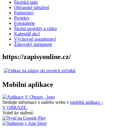
Školská rada
Občanské sdružení
Partnerství
Projekty
Fotogalerie
Školní projekty a videa
Kalendář akcí
Výchovné poradenství
Žákovský parlament
https://zapisyonline.cz/
Mobilní aplikace
Sledujte informace z našeho webu v
mobilní aplikaci –
V OBRAZE.
Volně ke stažení: