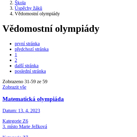
Škola
Úspěchy žáků
Vědomostní olympiády
Vědomostní olympiády
první stránka
předchozí stránka
1
2
další stránka
poslední stránka
Zobrazeno
31
-
59
ze 59
Zobrazit vše
Matematická olympiáda
Datum:
13. 4. 2023
Kategorie Z6
3. místo Marie Ježková