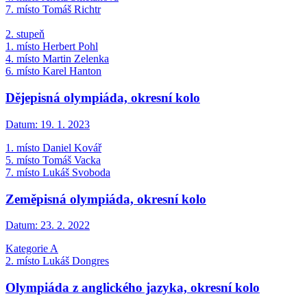
7. místo Tomáš Richtr
2. stupeň
1. místo Herbert Pohl
4. místo Martin Zelenka
6. místo Karel Hanton
Dějepisná olympiáda, okresní kolo
Datum:
19. 1. 2023
1. místo Daniel Kovář
5. místo Tomáš Vacka
7. místo Lukáš Svoboda
Zeměpisná olympiáda, okresní kolo
Datum:
23. 2. 2022
Ka­te­go­rie A
2. mís­to Lukáš Don­gres
Olympiáda z anglického jazyka, okresní kolo