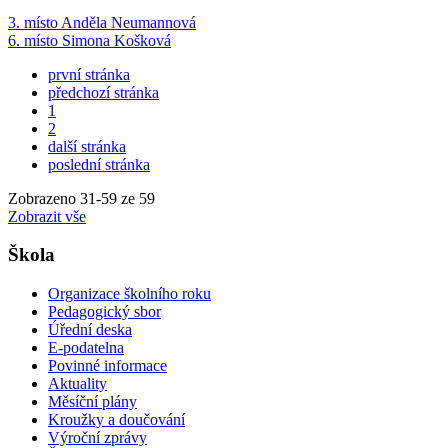
3. mís­to An­dě­la Ne­u­man­no­vá
6. mís­to Si­mo­na Koš­ko­vá
první stránka
předchozí stránka
1
2
další stránka
poslední stránka
Zobrazeno
31
-
59
ze 59
Zobrazit vše
Škola
Organizace školního roku
Pedagogický sbor
Úřední deska
E-podatelna
Povinné informace
Aktuality
Měsíční plány
Kroužky a doučování
Výroční zprávy