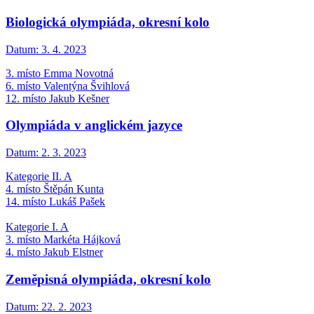
Biologická olympiáda, okresní kolo
Datum:
3. 4. 2023
3. místo Emma Novotná
6. místo Valentýna Švihlová
12. místo Jakub Kešner
Olympiáda v anglickém jazyce
Datum:
2. 3. 2023
Kategorie II. A
4. místo Štěpán Kunta
14. místo Lukáš Pašek
Kategorie I. A
3. místo Markéta Hájková
4. místo Jakub Elstner
Zeměpisná olympiáda, okresní kolo
Datum:
22. 2. 2023