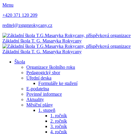
Menu
+420 371 120 209
reditel@zstgmrokycany.cz
Základní škola
T. G. Masaryka
Rokycany
Základní škola
T. G. Masaryka
Rokycany
Škola
Organizace školního roku
Pedagogický sbor
Úřední deska
Formuláře ke stažení
E-podatelna
Povinné informace
Aktuality
Měsíční plány
1. stupeň
1. ročník
2. ročník
3. ročník
4. ročník