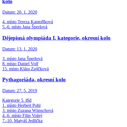
kolo
Datum:
20. 1. 2020
4. místo Tereza Kantoříková
5.-6. místo Jana Šperlová
Dějepisná olympiáda I. kategorie, okresní kolo
Datum:
13. 1. 2020
3. místo Jana Šperlová
8. místo Daniel Volf
15. místo Klára Zajíčková
Pythagoriáda, okresní kolo
Datum:
27. 5. 2019
Ka­te­go­rie 5. tříd
1. mís­to Her­bert Po­hl
3. mís­to Zuza­na Wünscho­vá
4.-6. mís­to Fi­lip Vol­ný
7.-10. Ma­ty­áš Jed­lič­ka