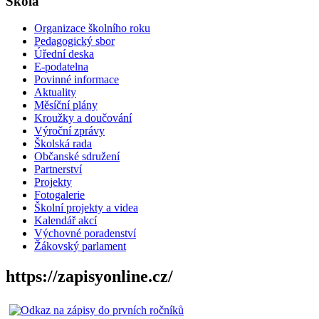
Škola
Organizace školního roku
Pedagogický sbor
Úřední deska
E-podatelna
Povinné informace
Aktuality
Měsíční plány
Kroužky a doučování
Výroční zprávy
Školská rada
Občanské sdružení
Partnerství
Projekty
Fotogalerie
Školní projekty a videa
Kalendář akcí
Výchovné poradenství
Žákovský parlament
https://zapisyonline.cz/