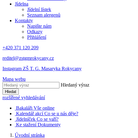
Jídelna
Jídelní lístek
Seznam alergenů
Kontakty
Napište nám
Odkazy
Přihlášení
+420 371 120 209
reditel@zstgmrokycany.cz
Instagram ZŠ T. G. Masaryka Rokycany
Mapa webu
Hledaný výraz
Hledat
rozšířené vyhledávání
Bakaláři
Vše online
Kalendář akcí
Co se u nás děje?
Jídelníček
Co se vaří?
Ke stažení
Dokumenty
Úvodní stránka