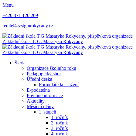
Menu
+420 371 120 209
reditel@zstgmrokycany.cz
Základní škola
T. G. Masaryka
Rokycany
Základní škola
T. G. Masaryka
Rokycany
Škola
Organizace školního roku
Pedagogický sbor
Úřední deska
Formuláře ke stažení
E-podatelna
Povinné informace
Aktuality
Měsíční plány
1. stupeň
1. ročník
2. ročník
3. ročník
4. ročník