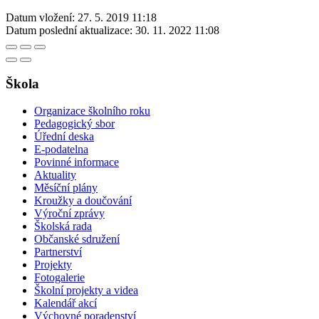
Datum vložení:
27. 5. 2019 11:18
Datum poslední aktualizace:
30. 11. 2022 11:08
Škola
Organizace školního roku
Pedagogický sbor
Úřední deska
E-podatelna
Povinné informace
Aktuality
Měsíční plány
Kroužky a doučování
Výroční zprávy
Školská rada
Občanské sdružení
Partnerství
Projekty
Fotogalerie
Školní projekty a videa
Kalendář akcí
Výchovné poradenství