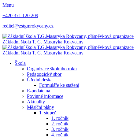
Menu
+420 371 120 209
reditel@zstgmrokycany.cz
Základní škola
T. G. Masaryka
Rokycany
Základní škola
T. G. Masaryka
Rokycany
Škola
Organizace školního roku
Pedagogický sbor
Úřední deska
Formuláře ke stažení
E-podatelna
Povinné informace
Aktuality
Měsíční plány
1. stupeň
1. ročník
2. ročník
3. ročník
4. ročník