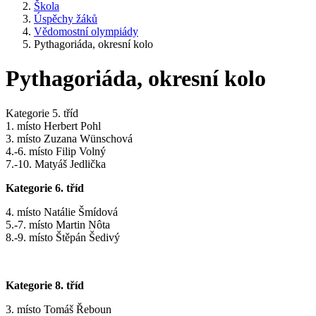
Škola
Úspěchy žáků
Vědomostní olympiády
Pythagoriáda, okresní kolo
Pythagoriáda, okresní kolo
Ka­te­go­rie 5. tříd
1. mís­to Her­bert Po­hl
3. mís­to Zuza­na Wünscho­vá
4.-6. mís­to Fi­lip Vol­ný
7.-10. Ma­ty­áš Jed­lič­ka
Kategorie 6. tříd
4. místo Natálie Šmídová
5.-7. místo Martin Nôta
8.-9. místo Štěpán Šedivý
Kategorie 8. tříd
3. místo Tomáš Řeboun