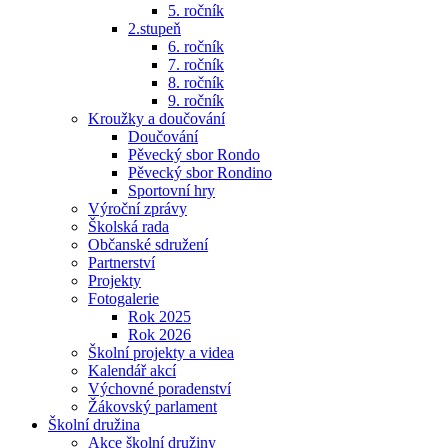
5. ročník
2.stupeň
6. ročník
7. ročník
8. ročník
9. ročník
Kroužky a doučování
Doučování
Pěvecký sbor Rondo
Pěvecký sbor Rondino
Sportovní hry
Výroční zprávy
Školská rada
Občanské sdružení
Partnerství
Projekty
Fotogalerie
Rok 2025
Rok 2026
Školní projekty a videa
Kalendář akcí
Výchovné poradenství
Žákovský parlament
Školní družina
Akce školní družiny