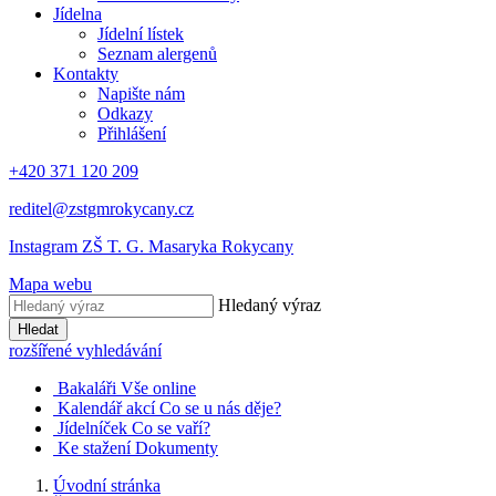
Jídelna
Jídelní lístek
Seznam alergenů
Kontakty
Napište nám
Odkazy
Přihlášení
+420 371 120 209
reditel@zstgmrokycany.cz
Instagram ZŠ T. G. Masaryka Rokycany
Mapa webu
Hledaný výraz
Hledat
rozšířené vyhledávání
Bakaláři
Vše online
Kalendář akcí
Co se u nás děje?
Jídelníček
Co se vaří?
Ke stažení
Dokumenty
Úvodní stránka