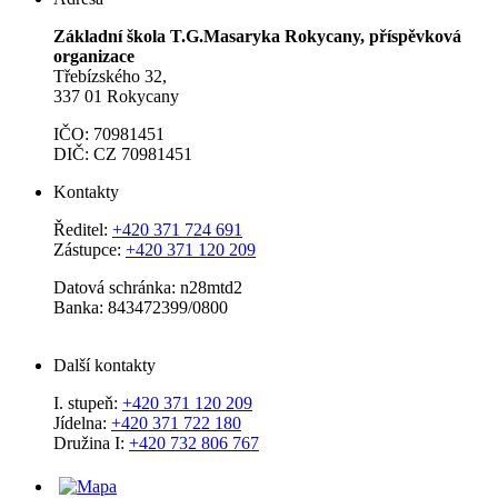
Základní škola T.G.Masaryka Rokycany, příspěvková
organizace
Třebízského 32,
337 01 Rokycany
IČO: 70981451
DIČ: CZ 70981451
Kontakty
Ředitel:
+420 371 724 691
Zástupce:
+420 371 120 209
Datová schránka: n28mtd2
Banka: 843472399/0800
Další kontakty
I. stupeň:
+420 371 120 209
Jídelna:
+420 371 722 180
Družina I:
+420 732 806 767