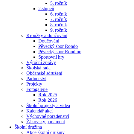
5. ročník
2.stupeň
6. ročník
7. ročník
8. ročník
9. ročník
Kroužky a doučování
Doučování
Pěvecký sbor Rondo
Pěvecký sbor Rondino
Sportovní hry
Výroční zprávy
Školská rada
Občanské sdružení
Partnerství
Projekty
Fotogalerie
Rok 2025
Rok 2026
Školní projekty a videa
Kalendář akcí
Výchovné poradenství
Žákovský parlament
Školní družina
Akce školní družiny