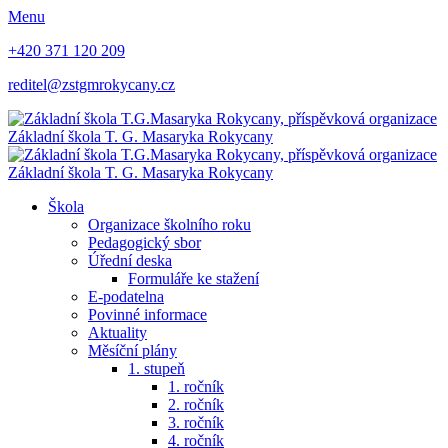
Menu
+420 371 120 209
reditel@zstgmrokycany.cz
Základní škola
T. G. Masaryka
Rokycany
Základní škola
T. G. Masaryka
Rokycany
Škola
Organizace školního roku
Pedagogický sbor
Úřední deska
Formuláře ke stažení
E-podatelna
Povinné informace
Aktuality
Měsíční plány
1. stupeň
1. ročník
2. ročník
3. ročník
4. ročník