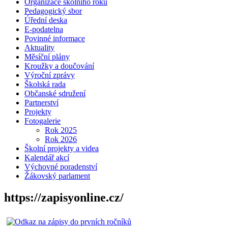
Organizace školního roku
Pedagogický sbor
Úřední deska
E-podatelna
Povinné informace
Aktuality
Měsíční plány
Kroužky a doučování
Výroční zprávy
Školská rada
Občanské sdružení
Partnerství
Projekty
Fotogalerie
Rok 2025
Rok 2026
Školní projekty a videa
Kalendář akcí
Výchovné poradenství
Žákovský parlament
https://zapisyonline.cz/