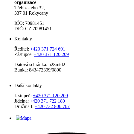
organizace
Třebízského 32,
337 01 Rokycany
IČO: 70981451
DIČ: CZ 70981451
Kontakty
Ředitel:
+420 371 724 691
Zástupce:
+420 371 120 209
Datová schránka: n28mtd2
Banka: 843472399/0800
Další kontakty
I. stupeň:
+420 371 120 209
Jídelna:
+420 371 722 180
Družina I:
+420 732 806 767