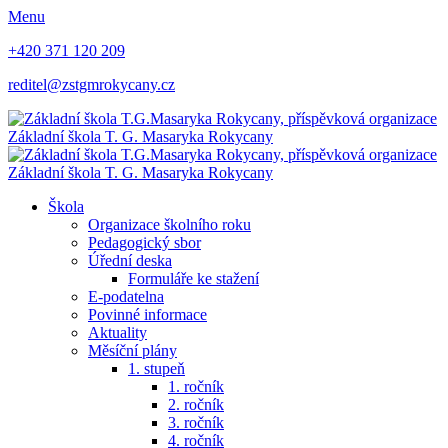
Menu
+420 371 120 209
reditel@zstgmrokycany.cz
Základní škola
T. G. Masaryka
Rokycany
Základní škola
T. G. Masaryka
Rokycany
Škola
Organizace školního roku
Pedagogický sbor
Úřední deska
Formuláře ke stažení
E-podatelna
Povinné informace
Aktuality
Měsíční plány
1. stupeň
1. ročník
2. ročník
3. ročník
4. ročník