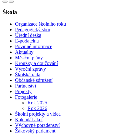
Škola
Organizace školního roku
Pedagogický sbor
Úřední deska
E-podatelna
Povinné informace
Aktuality
Měsíční plány
Kroužky a doučování
Výroční zprávy
Školská rada
Občanské sdružení
Partnerství
Projekty
Fotogalerie
Rok 2025
Rok 2026
Školní projekty a videa
Kalendář akcí
Výchovné poradenství
Žákovský parlament