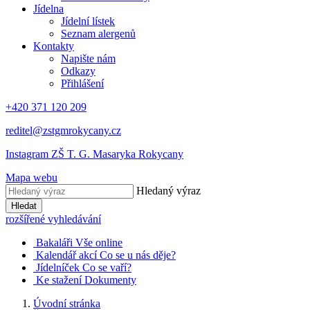
Jídelna
Jídelní lístek
Seznam alergenů
Kontakty
Napište nám
Odkazy
Přihlášení
+420 371 120 209
reditel@zstgmrokycany.cz
Instagram ZŠ T. G. Masaryka Rokycany
Mapa webu
Hledaný výraz
Hledat
rozšířené vyhledávání
Bakaláři
Vše online
Kalendář akcí
Co se u nás děje?
Jídelníček
Co se vaří?
Ke stažení
Dokumenty
Úvodní stránka