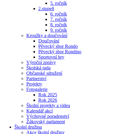
5. ročník
2.stupeň
6. ročník
7. ročník
8. ročník
9. ročník
Kroužky a doučování
Doučování
Pěvecký sbor Rondo
Pěvecký sbor Rondino
Sportovní hry
Výroční zprávy
Školská rada
Občanské sdružení
Partnerství
Projekty
Fotogalerie
Rok 2025
Rok 2026
Školní projekty a videa
Kalendář akcí
Výchovné poradenství
Žákovský parlament
Školní družina
Akce školní družiny