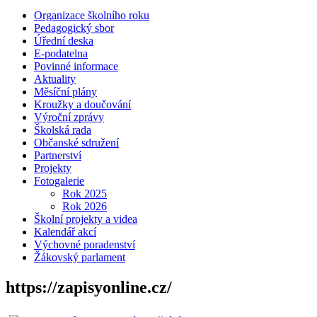
Organizace školního roku
Pedagogický sbor
Úřední deska
E-podatelna
Povinné informace
Aktuality
Měsíční plány
Kroužky a doučování
Výroční zprávy
Školská rada
Občanské sdružení
Partnerství
Projekty
Fotogalerie
Rok 2025
Rok 2026
Školní projekty a videa
Kalendář akcí
Výchovné poradenství
Žákovský parlament
https://zapisyonline.cz/