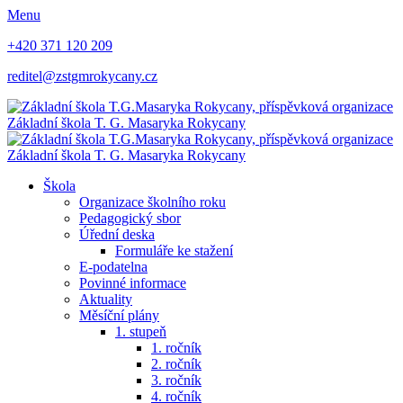
Menu
+420 371 120 209
reditel@zstgmrokycany.cz
Základní škola
T. G. Masaryka
Rokycany
Základní škola
T. G. Masaryka
Rokycany
Škola
Organizace školního roku
Pedagogický sbor
Úřední deska
Formuláře ke stažení
E-podatelna
Povinné informace
Aktuality
Měsíční plány
1. stupeň
1. ročník
2. ročník
3. ročník
4. ročník