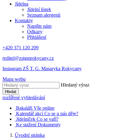
Jídelna
Jídelní lístek
Seznam alergenů
Kontakty
Napište nám
Odkazy
Přihlášení
+420 371 120 209
reditel@zstgmrokycany.cz
Instagram ZŠ T. G. Masaryka Rokycany
Mapa webu
Hledaný výraz
Hledat
rozšířené vyhledávání
Bakaláři
Vše online
Kalendář akcí
Co se u nás děje?
Jídelníček
Co se vaří?
Ke stažení
Dokumenty
Úvodní stránka