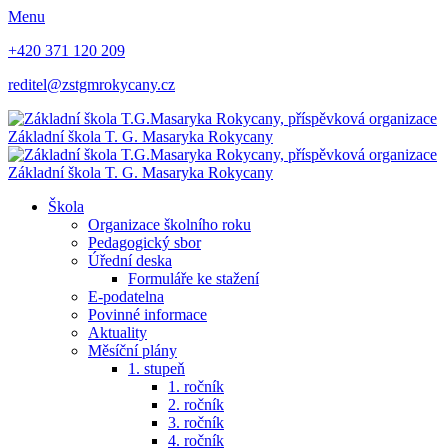
Menu
+420 371 120 209
reditel@zstgmrokycany.cz
Základní škola
T. G. Masaryka
Rokycany
Základní škola
T. G. Masaryka
Rokycany
Škola
Organizace školního roku
Pedagogický sbor
Úřední deska
Formuláře ke stažení
E-podatelna
Povinné informace
Aktuality
Měsíční plány
1. stupeň
1. ročník
2. ročník
3. ročník
4. ročník