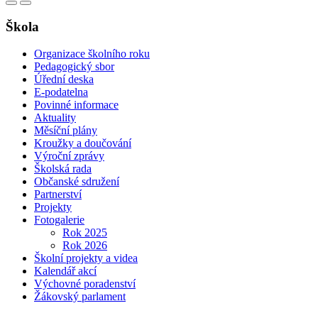
Škola
Organizace školního roku
Pedagogický sbor
Úřední deska
E-podatelna
Povinné informace
Aktuality
Měsíční plány
Kroužky a doučování
Výroční zprávy
Školská rada
Občanské sdružení
Partnerství
Projekty
Fotogalerie
Rok 2025
Rok 2026
Školní projekty a videa
Kalendář akcí
Výchovné poradenství
Žákovský parlament