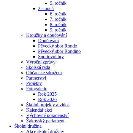
5. ročník
2.stupeň
6. ročník
7. ročník
8. ročník
9. ročník
Kroužky a doučování
Doučování
Pěvecký sbor Rondo
Pěvecký sbor Rondino
Sportovní hry
Výroční zprávy
Školská rada
Občanské sdružení
Partnerství
Projekty
Fotogalerie
Rok 2025
Rok 2026
Školní projekty a videa
Kalendář akcí
Výchovné poradenství
Žákovský parlament
Školní družina
Akce školní družiny