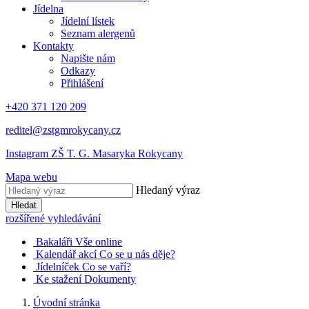
Jídelna
Jídelní lístek
Seznam alergenů
Kontakty
Napište nám
Odkazy
Přihlášení
+420 371 120 209
reditel@zstgmrokycany.cz
Instagram ZŠ T. G. Masaryka Rokycany
Mapa webu
Hledaný výraz
Hledat
rozšířené vyhledávání
Bakaláři
Vše online
Kalendář akcí
Co se u nás děje?
Jídelníček
Co se vaří?
Ke stažení
Dokumenty
Úvodní stránka