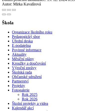
Autor:
Mirka Kavalírová
Škola
Organizace školního roku
Pedagogický sbor
Úřední deska
E-podatelna
Povinné informace
Aktuality
Měsíční plány
Kroužky a doučování
Výroční zprávy
Školská rada
Občanské sdružení
Partnerství
Projekty
Fotogalerie
Rok 2025
Rok 2026
Školní projekty a videa
Kalendář akcí