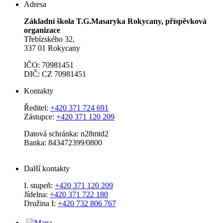
Adresa
Základní škola T.G.Masaryka Rokycany, příspěvková
organizace
Třebízského 32,
337 01 Rokycany
IČO: 70981451
DIČ: CZ 70981451
Kontakty
Ředitel:
+420 371 724 691
Zástupce:
+420 371 120 209
Datová schránka: n28mtd2
Banka: 843472399/0800
Další kontakty
I. stupeň:
+420 371 120 209
Jídelna:
+420 371 722 180
Družina I:
+420 732 806 767