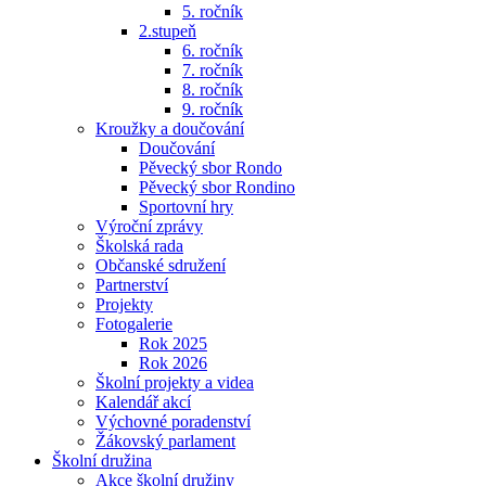
5. ročník
2.stupeň
6. ročník
7. ročník
8. ročník
9. ročník
Kroužky a doučování
Doučování
Pěvecký sbor Rondo
Pěvecký sbor Rondino
Sportovní hry
Výroční zprávy
Školská rada
Občanské sdružení
Partnerství
Projekty
Fotogalerie
Rok 2025
Rok 2026
Školní projekty a videa
Kalendář akcí
Výchovné poradenství
Žákovský parlament
Školní družina
Akce školní družiny