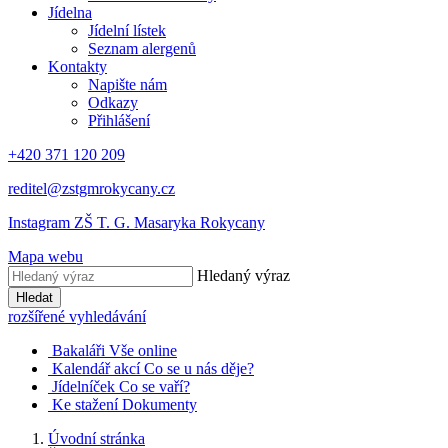
Jídelna
Jídelní lístek
Seznam alergenů
Kontakty
Napište nám
Odkazy
Přihlášení
+420 371 120 209
reditel@zstgmrokycany.cz
Instagram ZŠ T. G. Masaryka Rokycany
Mapa webu
Hledaný výraz
Hledat
rozšířené vyhledávání
Bakaláři
Vše online
Kalendář akcí
Co se u nás děje?
Jídelníček
Co se vaří?
Ke stažení
Dokumenty
Úvodní stránka