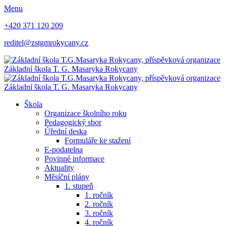
Menu
+420 371 120 209
reditel@zstgmrokycany.cz
Základní škola
T. G. Masaryka
Rokycany
Základní škola
T. G. Masaryka
Rokycany
Škola
Organizace školního roku
Pedagogický sbor
Úřední deska
Formuláře ke stažení
E-podatelna
Povinné informace
Aktuality
Měsíční plány
1. stupeň
1. ročník
2. ročník
3. ročník
4. ročník