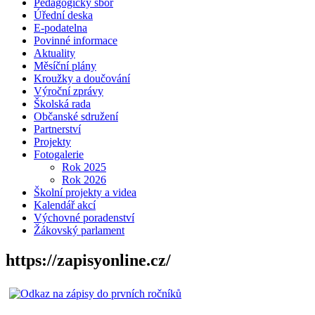
Pedagogický sbor
Úřední deska
E-podatelna
Povinné informace
Aktuality
Měsíční plány
Kroužky a doučování
Výroční zprávy
Školská rada
Občanské sdružení
Partnerství
Projekty
Fotogalerie
Rok 2025
Rok 2026
Školní projekty a videa
Kalendář akcí
Výchovné poradenství
Žákovský parlament
https://zapisyonline.cz/