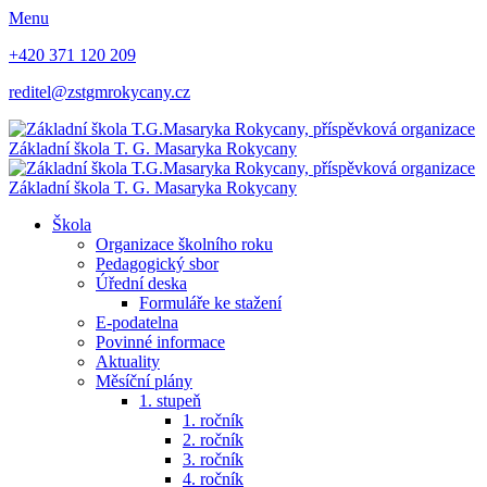
Menu
+420 371 120 209
reditel@zstgmrokycany.cz
Základní škola
T. G. Masaryka
Rokycany
Základní škola
T. G. Masaryka
Rokycany
Škola
Organizace školního roku
Pedagogický sbor
Úřední deska
Formuláře ke stažení
E-podatelna
Povinné informace
Aktuality
Měsíční plány
1. stupeň
1. ročník
2. ročník
3. ročník
4. ročník