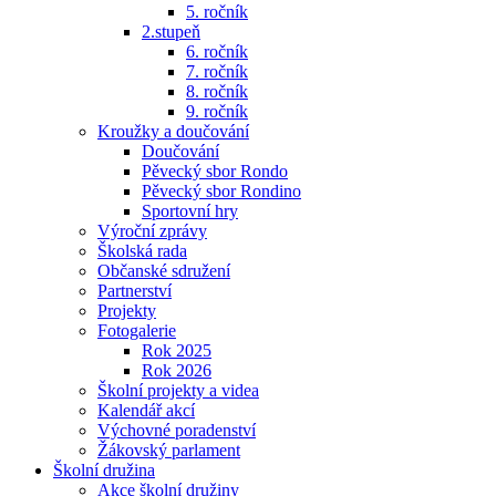
5. ročník
2.stupeň
6. ročník
7. ročník
8. ročník
9. ročník
Kroužky a doučování
Doučování
Pěvecký sbor Rondo
Pěvecký sbor Rondino
Sportovní hry
Výroční zprávy
Školská rada
Občanské sdružení
Partnerství
Projekty
Fotogalerie
Rok 2025
Rok 2026
Školní projekty a videa
Kalendář akcí
Výchovné poradenství
Žákovský parlament
Školní družina
Akce školní družiny