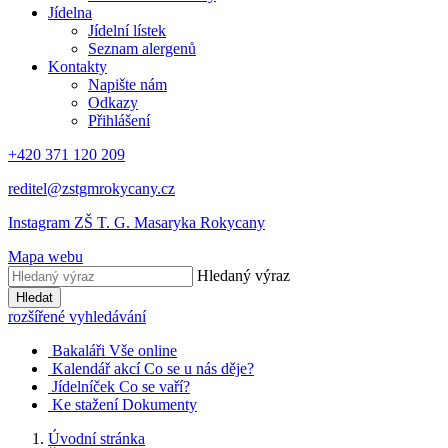
Jídelna
Jídelní lístek
Seznam alergenů
Kontakty
Napište nám
Odkazy
Přihlášení
+420 371 120 209
reditel@zstgmrokycany.cz
Instagram ZŠ T. G. Masaryka Rokycany
Mapa webu
Hledaný výraz
Hledat
rozšířené vyhledávání
Bakaláři
Vše online
Kalendář akcí
Co se u nás děje?
Jídelníček
Co se vaří?
Ke stažení
Dokumenty
Úvodní stránka