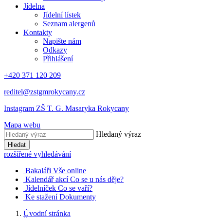
Jídelna
Jídelní lístek
Seznam alergenů
Kontakty
Napište nám
Odkazy
Přihlášení
+420 371 120 209
reditel@zstgmrokycany.cz
Instagram ZŠ T. G. Masaryka Rokycany
Mapa webu
Hledaný výraz
Hledat
rozšířené vyhledávání
Bakaláři
Vše online
Kalendář akcí
Co se u nás děje?
Jídelníček
Co se vaří?
Ke stažení
Dokumenty
Úvodní stránka