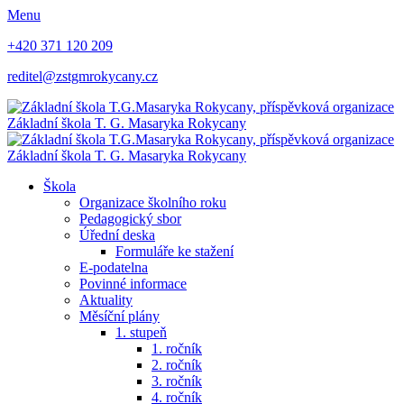
Menu
+420 371 120 209
reditel@zstgmrokycany.cz
Základní škola
T. G. Masaryka
Rokycany
Základní škola
T. G. Masaryka
Rokycany
Škola
Organizace školního roku
Pedagogický sbor
Úřední deska
Formuláře ke stažení
E-podatelna
Povinné informace
Aktuality
Měsíční plány
1. stupeň
1. ročník
2. ročník
3. ročník
4. ročník