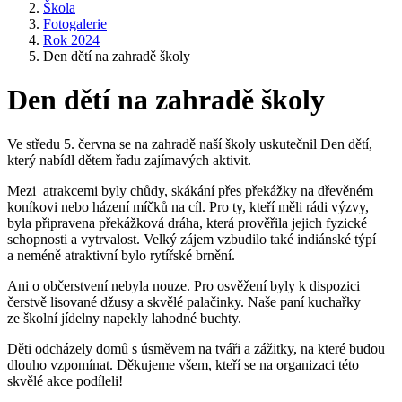
Škola
Fotogalerie
Rok 2024
Den dětí na zahradě školy
Den dětí na zahradě školy
Ve středu 5. června se na zahradě naší školy uskutečnil Den dětí,
který nabídl dětem řadu zajímavých aktivit.
Mezi atrakcemi byly chůdy, skákání přes překážky na dřevěném
koníkovi nebo házení míčků na cíl. Pro ty, kteří měli rádi výzvy,
byla připravena překážková dráha, která prověřila jejich fyzické
schopnosti a vytrvalost. Velký zájem vzbudilo také indiánské týpí
a neméně atraktivní bylo rytířské brnění.
Ani o občerstvení nebyla nouze. Pro osvěžení byly k dispozici
čerstvě lisované džusy a skvělé palačinky. Naše paní kuchařky
ze školní jídelny napekly lahodné buchty.
Děti odcházely domů s úsměvem na tváři a zážitky, na které budou
dlouho vzpomínat. Děkujeme všem, kteří se na organizaci této
skvělé akce podíleli!