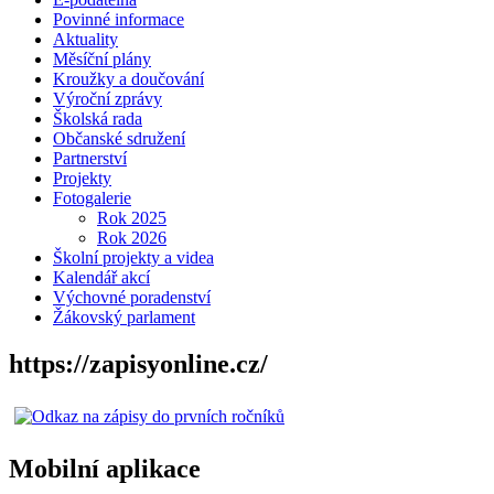
Povinné informace
Aktuality
Měsíční plány
Kroužky a doučování
Výroční zprávy
Školská rada
Občanské sdružení
Partnerství
Projekty
Fotogalerie
Rok 2025
Rok 2026
Školní projekty a videa
Kalendář akcí
Výchovné poradenství
Žákovský parlament
https://zapisyonline.cz/
Mobilní aplikace