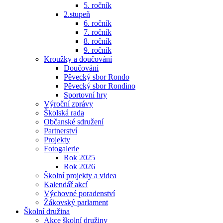
5. ročník
2.stupeň
6. ročník
7. ročník
8. ročník
9. ročník
Kroužky a doučování
Doučování
Pěvecký sbor Rondo
Pěvecký sbor Rondino
Sportovní hry
Výroční zprávy
Školská rada
Občanské sdružení
Partnerství
Projekty
Fotogalerie
Rok 2025
Rok 2026
Školní projekty a videa
Kalendář akcí
Výchovné poradenství
Žákovský parlament
Školní družina
Akce školní družiny