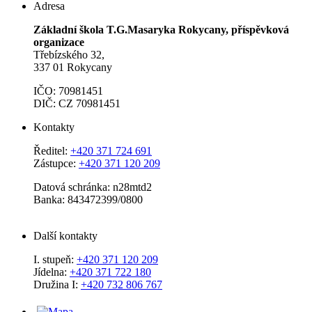
Adresa
Základní škola T.G.Masaryka Rokycany, příspěvková
organizace
Třebízského 32,
337 01 Rokycany
IČO: 70981451
DIČ: CZ 70981451
Kontakty
Ředitel:
+420 371 724 691
Zástupce:
+420 371 120 209
Datová schránka: n28mtd2
Banka: 843472399/0800
Další kontakty
I. stupeň:
+420 371 120 209
Jídelna:
+420 371 722 180
Družina I:
+420 732 806 767