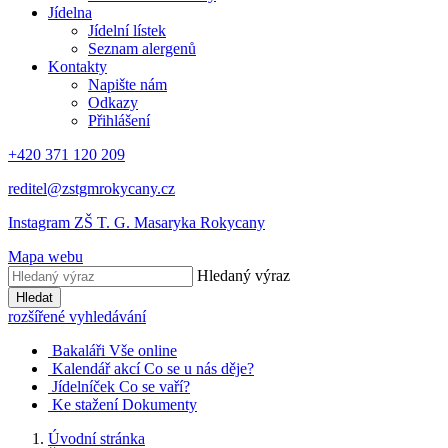
Jídelna
Jídelní lístek
Seznam alergenů
Kontakty
Napište nám
Odkazy
Přihlášení
+420 371 120 209
reditel@zstgmrokycany.cz
Instagram ZŠ T. G. Masaryka Rokycany
Mapa webu
Hledaný výraz
Hledat
rozšířené vyhledávání
Bakaláři
Vše online
Kalendář akcí
Co se u nás děje?
Jídelníček
Co se vaří?
Ke stažení
Dokumenty
Úvodní stránka