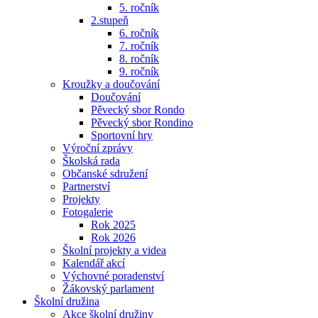
5. ročník
2.stupeň
6. ročník
7. ročník
8. ročník
9. ročník
Kroužky a doučování
Doučování
Pěvecký sbor Rondo
Pěvecký sbor Rondino
Sportovní hry
Výroční zprávy
Školská rada
Občanské sdružení
Partnerství
Projekty
Fotogalerie
Rok 2025
Rok 2026
Školní projekty a videa
Kalendář akcí
Výchovné poradenství
Žákovský parlament
Školní družina
Akce školní družiny