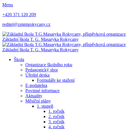
Menu
+420 371 120 209
reditel@zstgmrokycany.cz
Základní škola
T. G. Masaryka
Rokycany
Základní škola
T. G. Masaryka
Rokycany
Škola
Organizace školního roku
Pedagogický sbor
Úřední deska
Formuláře ke stažení
E-podatelna
Povinné informace
Aktuality
Měsíční plány
1. stupeň
1. ročník
2. ročník
3. ročník
4. ročník