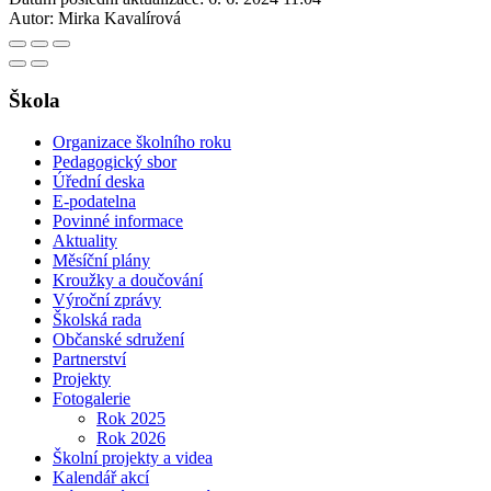
Autor:
Mirka Kavalírová
Škola
Organizace školního roku
Pedagogický sbor
Úřední deska
E-podatelna
Povinné informace
Aktuality
Měsíční plány
Kroužky a doučování
Výroční zprávy
Školská rada
Občanské sdružení
Partnerství
Projekty
Fotogalerie
Rok 2025
Rok 2026
Školní projekty a videa
Kalendář akcí